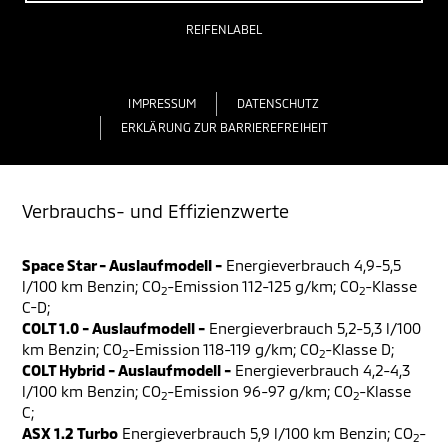
REIFENLABEL
IMPRESSUM
DATENSCHUTZ
ERKLÄRUNG ZUR BARRIEREFREIHEIT
Verbrauchs- und Effizienzwerte
Space Star - Auslaufmodell -
Energieverbrauch 4,9-5,5
l/100 km Benzin; CO
-Emission 112-125 g/km; CO
-Klasse
2
2
C-D;
COLT 1.0 - Auslaufmodell -
Energieverbrauch 5,2-5,3 l/100
km Benzin; CO
-Emission 118-119 g/km; CO
-Klasse D;
2
2
COLT Hybrid - Auslaufmodell -
Energieverbrauch 4,2-4,3
l/100 km Benzin; CO
-Emission 96-97 g/km; CO
-Klasse
2
2
C;
ASX 1.2 Turbo
Energieverbrauch 5,9 l/100 km Benzin; CO
-
2